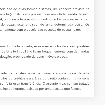
ituado de duas formas distintas, um conceito previsto na
onceito (constituição) possuí maior amplitude, sendo definido
 já o conceito previsto no código civil é mais especifico ao
o de gozar, usar e dispor de uma determinada coisa. Os
tantemente com o desejo das pessoas de possuir algo.
amo do direito privado, essa área envolve diversas questões
s de Direito Imobiliário lidam frequentemente com demandas
doação, propriedade de bens imóveis e troca.
ocada na transfência de patrimônios após a morte de uma
bitos ou créditos essa área do direito conta com uma série
r feita essa transferência. O assunto mais comum tratado
estino da herança deixada por uma pessoa que faleceu.