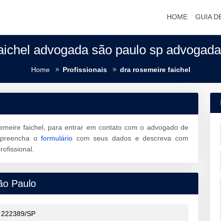
HOME
GUIA D
aichel advogada são paulo sp advogada
Home
Profissionais
dra rosemeire faichel
emeire faichel, para entrar em contato com o advogado de
preencha o
formulário
com seus dados e descreva com
ofissional.
ão Paulo
222389/SP