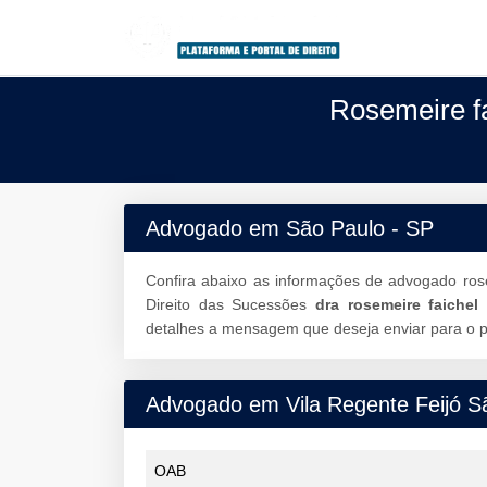
Rosemeire f
Advogado em São Paulo - SP
Confira abaixo as informações de advogado ros
Direito das Sucessões
dra rosemeire faichel
detalhes a mensagem que deseja enviar para o pr
Advogado em Vila Regente Feijó S
OAB