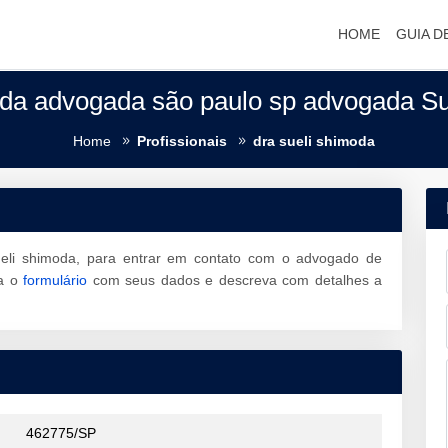
HOME
GUIA D
oda advogada são paulo sp advogada Su
Home
Profissionais
dra sueli shimoda
ueli shimoda, para entrar em contato com o advogado de
a o
formulário
com seus dados e descreva com detalhes a
462775/SP