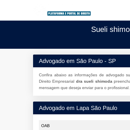
Sueli shim
Advogado em São Paulo - SP
Confira abaixo as informações de advogado s
Direito Empresarial
dra sueli shimoda
preench
mensagem que deseja enviar para o profissional.
Advogado em Lapa São Paulo
OAB