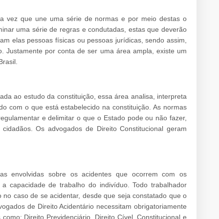
uma vez que une uma série de normas e por meio destas o
inar uma série de regras e condutadas, estas que deverão
am elas pessoas físicas ou pessoas jurídicas, sendo assim,
o. Justamente por conta de ser uma área ampla, existe um
rasil.
nada ao estudo da constituição, essa área analisa, interpreta
o com o que está estabelecido na constituição. As normas
 regulamentar e delimitar o que o Estado pode ou não fazer,
s cidadãos. Os advogados de Direito Constitucional geram
dicas envolvidas sobre os acidentes que ocorrem com os
 a capacidade de trabalho do indivíduo. Todo trabalhador
o no caso de se acidentar, desde que seja constatado que o
ogados de Direito Acidentário necessitam obrigatoriamente
como: Direito Previdenciário, Direito Cível, Constitucional e