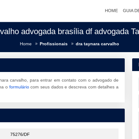
HOME
GUIA D
valho advogada brasília df advogada T
Home
Profissionais
dra taynara carvalho
nara carvalho, para entrar em contato com o advogado de
ha o
formulário
com seus dados e descreva com detalhes a
75276/DF