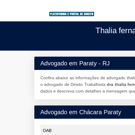
Thalia fern
Advogado em Paraty - RJ
Confira abaixo as informações de advogado thal
o advogado de Direito Trabalhista
dra thalia fe
dados e descreva com detalhes a mensagem que d
Advogado em Chácara Paraty
OAB