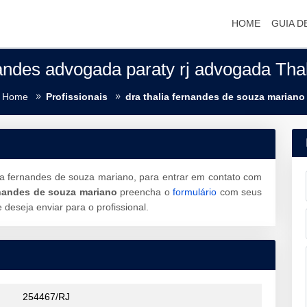
HOME
GUIA D
andes advogada paraty rj advogada Tha
Home
Profissionais
dra thalia fernandes de souza mariano
ia fernandes de souza mariano, para entrar em contato com
rnandes de souza mariano
preencha o
formulário
com seus
eseja enviar para o profissional.
254467/RJ