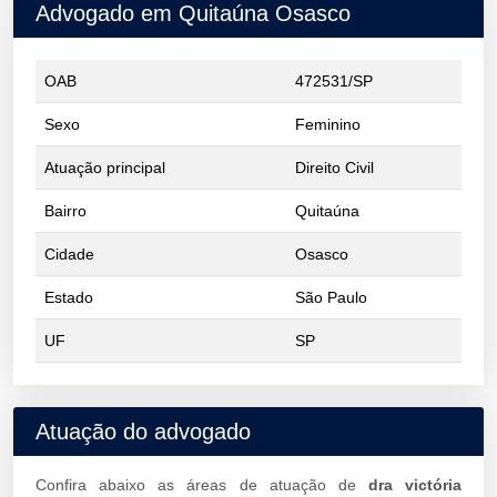
Advogado em Quitaúna Osasco
OAB
472531/SP
Sexo
Feminino
Atuação principal
Direito Civil
Bairro
Quitaúna
Cidade
Osasco
Estado
São Paulo
UF
SP
Atuação do advogado
Confira abaixo as áreas de atuação de
dra victória