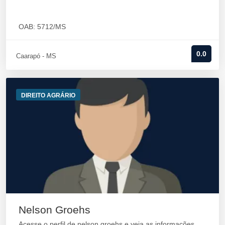
OAB: 5712/MS
0.0
Caarapó - MS
DIREITO AGRÁRIO
Nelson Groehs
Acesse o perfil de nelson groehs e veja as informações