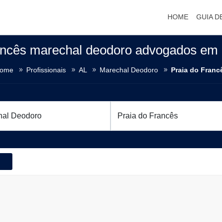
HOME
GUIA D
ancês marechal deodoro advogados em p
ome
Profissionais
AL
Marechal Deodoro
Praia do Franc