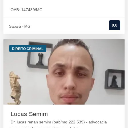
OAB: 147489/MG
0.0
Sabará - MG
DIREITO CRIMINAL
Lucas Semim
Dr. lucas renan semim (oab/mg 222.539) - advocacia