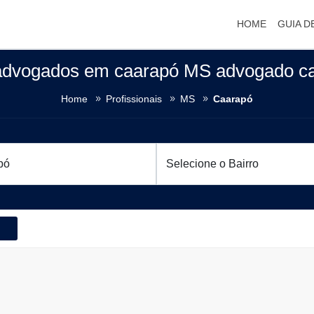
HOME
GUIA D
advogados em caarapó MS advogado c
Home
Profissionais
MS
Caarapó