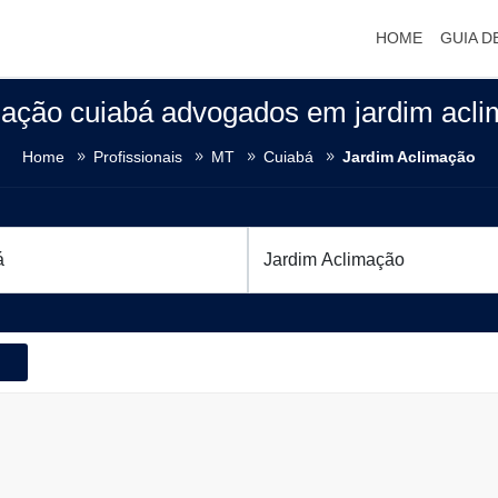
HOME
GUIA D
mação cuiabá advogados em jardim acli
Home
Profissionais
MT
Cuiabá
Jardim Aclimação