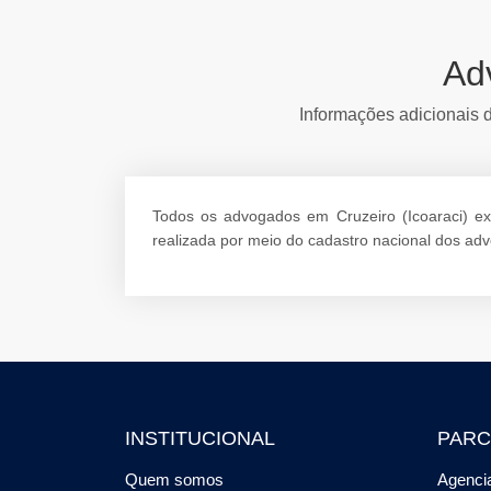
Ad
Informações adicionais do
Todos os advogados em Cruzeiro (Icoaraci) exi
realizada por meio do cadastro nacional dos ad
INSTITUCIONAL
PARC
Quem somos
Agencia