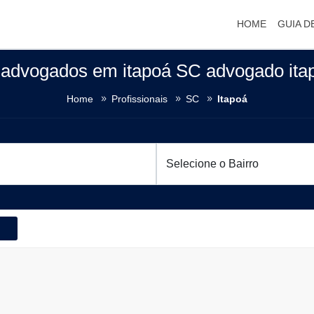
HOME
GUIA D
 advogados em itapoá SC advogado it
Home
Profissionais
SC
Itapoá