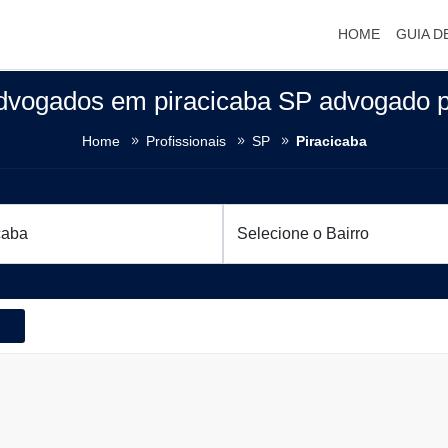
HOME
GUIA D
advogados em piracicaba SP advogado p
Home
Profissionais
SP
Piracicaba