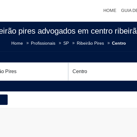
HOME
GUIA D
eirão pires advogados em centro ribeir
Home
Profissionais
SP
Ribeirão Pires
Centro