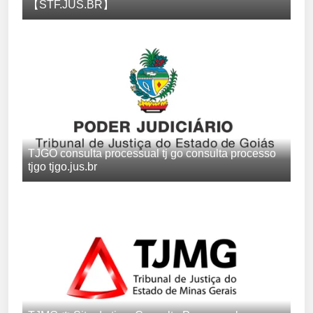
【STF.JUS.BR】
TJGO consulta processual tj go consulta processo
tjgo tjgo.jus.br