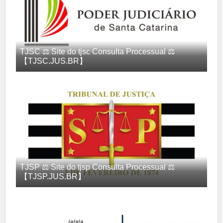
TJSC ⚖️ Site do tjsc Consulta Processual ⚖️
【TJSC.JUS.BR】
TJSP ⚖️ Site do tjsp Consulta Processual ⚖️
【TJSP.JUS.BR】