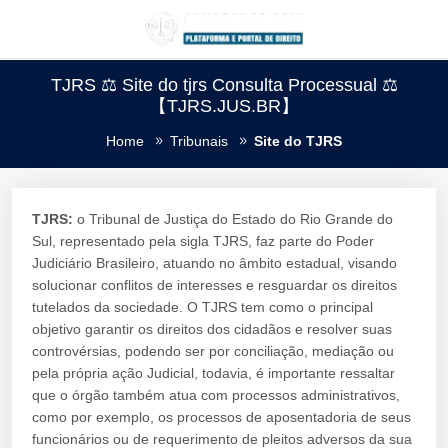
TJRS ⚖️ Site do tjrs Consulta Processual ⚖️
【TJRS.JUS.BR】
Home
Tribunais
Site do TJRS
TJRS:
o Tribunal de Justiça do Estado do Rio Grande do
Sul, representado pela sigla TJRS, faz parte do Poder
Judiciário Brasileiro, atuando no âmbito estadual, visando
solucionar conflitos de interesses e resguardar os direitos
tutelados da sociedade. O TJRS tem como o principal
objetivo garantir os direitos dos cidadãos e resolver suas
controvérsias, podendo ser por conciliação, mediação ou
pela própria ação Judicial, todavia, é importante ressaltar
que o órgão também atua com processos administrativos,
como por exemplo, os processos de aposentadoria de seus
funcionários ou de requerimento de pleitos adversos da sua