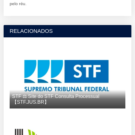
pelo réu.
RELACIONADOS
STF ⚖️ Site do STF Consulta Processual
【STF.JUS.BR】