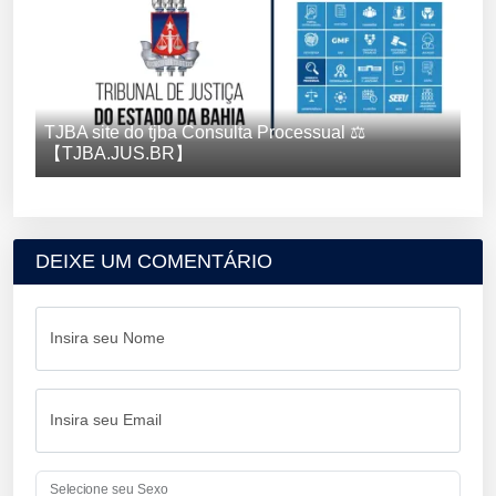
TJBA site do tjba Consulta Processual ⚖️
【TJBA.JUS.BR】
DEIXE UM COMENTÁRIO
Insira seu Nome
Insira seu Email
Selecione seu Sexo