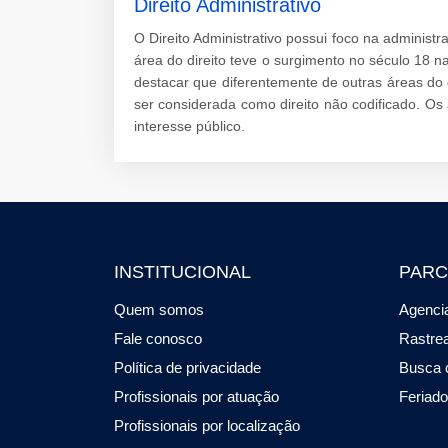
Direito Administrativo
O Direito Administrativo possui foco na adminis
área do direito teve o surgimento no século 18 
destacar que diferentemente de outras áreas do d
ser considerada como direito não codificado. Os
interesse público.
INSTITUCIONAL
PARC
Quem somos
Agencia
Fale conosco
Rastre
Política de privacidade
Busca 
Profissionais por atuação
Feriad
Profissionais por localização