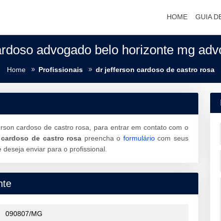
HOME
GUIA D
ardoso advogado belo horizonte mg adv
Home
Profissionais
dr jefferson cardoso de castro rosa
erson cardoso de castro rosa, para entrar em contato com o
n cardoso de castro rosa
preencha o
formulário
com seus
eseja enviar para o profissional.
nte
090807/MG