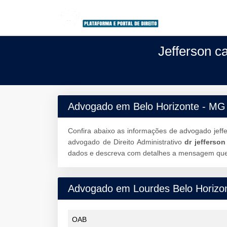
Jefferson c
Advogado em Belo Horizonte - MG
Confira abaixo as informações de advogado jeff
advogado de Direito Administrativo
dr jefferso
dados e descreva com detalhes a mensagem que d
Advogado em Lourdes Belo Horizo
OAB