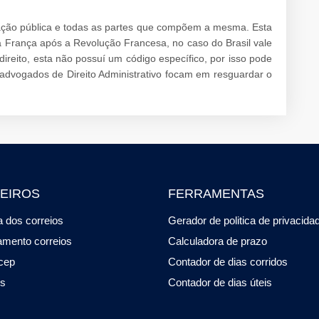
tração pública e todas as partes que compõem a mesma. Esta
na França após a Revolução Francesa, no caso do Brasil vale
ireito, esta não possuí um código específico, por isso pode
 advogados de Direito Administrativo focam em resguardar o
EIROS
FERRAMENTAS
 dos correios
Gerador de politica de privacida
amento correios
Calculadora de prazo
cep
Contador de dias corridos
os
Contador de dias úteis