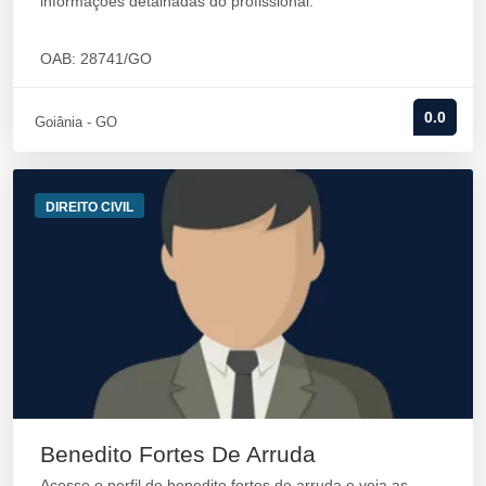
informações detalhadas do profissional.
OAB: 28741/GO
0.0
Goiânia - GO
DIREITO CIVIL
Benedito Fortes De Arruda
Acesse o perfil de benedito fortes de arruda e veja as