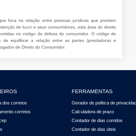
que foca na relação entre pessoas jurídicas que prestam
btenção de lucro e seus consumidores, esta área do direito
ontidas no código de defesa do consumidor. O código de
 de equilibrar a relação entre as partes (prestadoras e
vogados de Direito do Consumidor.
EIROS
FERRAMENTAS
 dos correios
Gerador de politica de privacida
amento correios
Calculadora de prazo
cep
Contador de dias corridos
os
Contador de dias úteis