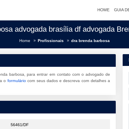
HOME
GUIA D
osa advogada brasília df advogada Br
Home
Profissionais
dra brenda barbosa
enda barbosa, para entrar em contato com o advogado de
ha o
formulário
com seus dados e descreva com detalhes a
56461/DF