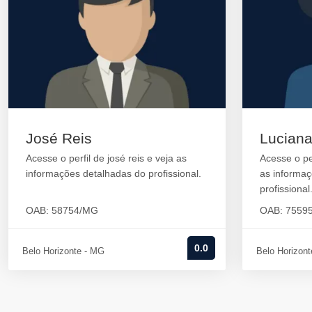
José Reis
Lucian
Acesse o perfil de josé reis e veja as
Acesse o pe
informações detalhadas do profissional.
as informa
profissional
OAB: 58754/MG
OAB: 7559
0.0
Belo Horizonte - MG
Belo Horizon