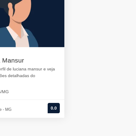
a Mansur
rfil de luciana mansur e veja
ções detalhadas do
.
5/MG
0.0
te - MG