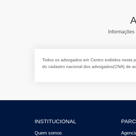
A
Informações 
Todos os advogados em Centro exibidos nesta pág
do cadastro nacional dos advogados(CNA) de ac
INSTITUCIONAL
PARC
Quem somos
Agencia