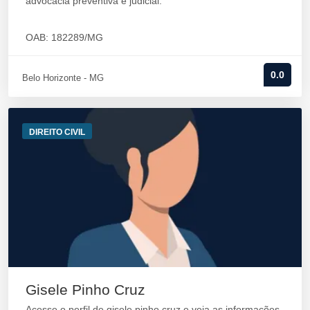
advocacia preventiva e judicial.
OAB: 182289/MG
0.0
Belo Horizonte - MG
DIREITO CIVIL
Gisele Pinho Cruz
Acesse o perfil de gisele pinho cruz e veja as informações