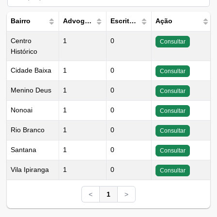
Bairro
Advogados
Escritórios
Ação
Centro
1
0
Consultar
Histórico
Cidade Baixa
1
0
Consultar
Menino Deus
1
0
Consultar
Nonoai
1
0
Consultar
Rio Branco
1
0
Consultar
Santana
1
0
Consultar
Vila Ipiranga
1
0
Consultar
<
1
>